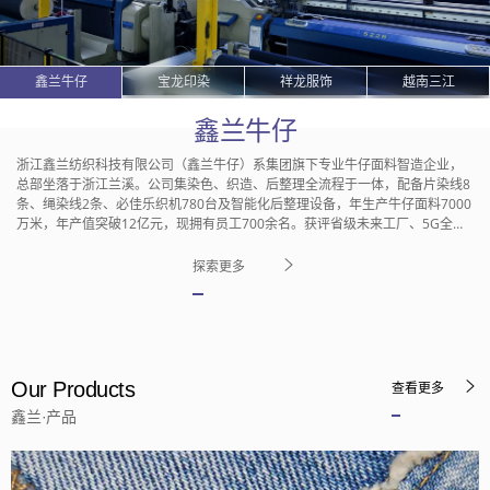
鑫兰牛仔
宝龙印染
祥龙服饰
越南三江
鑫兰牛仔
浙江鑫兰纺织科技有限公司（鑫兰牛仔）系集团旗下专业牛仔面料智造企业，
总部坐落于浙江兰溪。公司集染色、织造、后整理全流程于一体，配备片染线8
条、绳染线2条、必佳乐织机780台及智能化后整理设备，年生产牛仔面料7000
万米，年产值突破12亿元，现拥有员工700余名。获评省级未来工厂、5G全连
接工厂及国家级智能工厂示范单位。公司持有CNAS国家级实验室认证，两次斩
获中国纺织工业联合会科技进步一等奖，并获"中国驰名商标""国家高新技术企
探索更多
业""省级专精特新企业"等称号。
Our Products
查看更多
鑫兰·产品