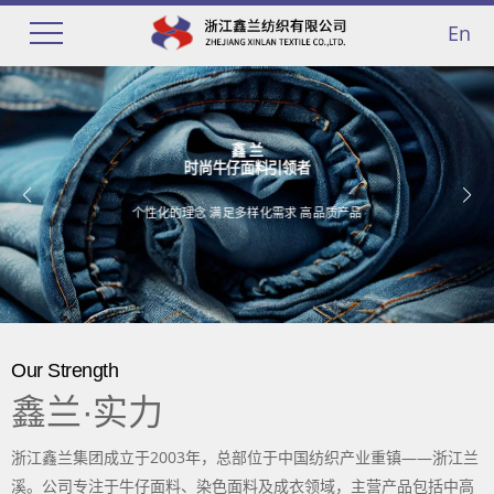
En
鑫 兰
时尚牛仔面料引领者
个性化的理念 满足多样化需求 高品质产品
Our Strength
鑫兰·实力
浙江鑫兰集团成立于2003年，总部位于中国纺织产业重镇——浙江兰
溪。公司专注于牛仔面料、染色面料及成衣领域，主营产品包括中高